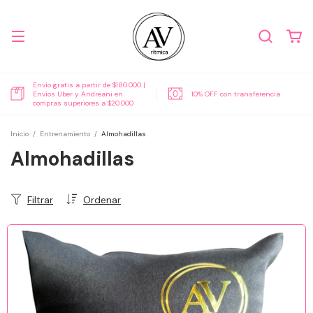
Envío gratis a partir de $180.000 |
Envíos Uber y Andreani en
10% OFF con transferencia
compras superiores a $20.000
Inicio
/
Entrenamiento
/
Almohadillas
Almohadillas
Filtrar
Ordenar