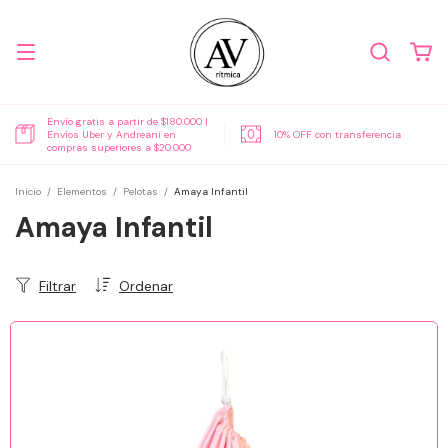
Envío gratis a partir de $180.000 |
Envíos Uber y Andreani en
10% OFF con transferencia
compras superiores a $20.000
Inicio
/
Elementos
/
Pelotas
/
Amaya Infantil
Amaya Infantil
Filtrar
Ordenar